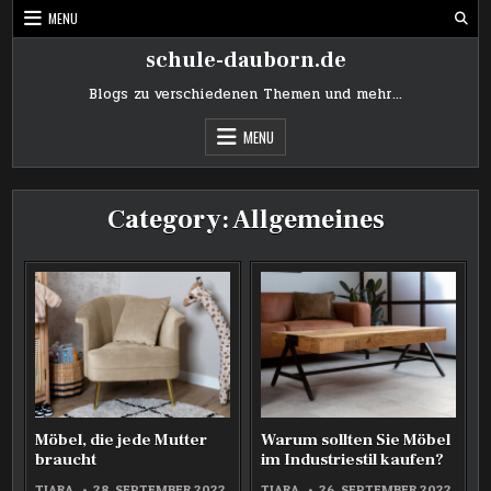
Skip
MENU
to
content
schule-dauborn.de
Blogs zu verschiedenen Themen und mehr…
MENU
Category:
Allgemeines
Möbel, die jede Mutter
Warum sollten Sie Möbel
braucht
im Industriestil kaufen?
TIARA
28. SEPTEMBER 2022
TIARA
26. SEPTEMBER 2022