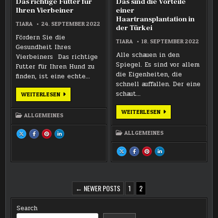
Das richtige Futter für
Das sind die Vorteile
Ihren Vierbeiner
einer
Haartransplantation in
TIARA
24. SEPTEMBER 2022
der Türkei
Fördern Sie die
TIARA
18. SEPTEMBER 2022
Gesundheit Ihres
Alle schauen in den
Vierbeiners Das richtige
Spiegel. Es sind vor allem
Futter für Ihren Hund zu
die Eigenheiten, die
finden, ist eine echte…
schnell auffallen. Der eine
schaut…
DAS
WEITERLESEN
RICHTIGE
FUTTER
FÜR
DAS
WEITERLESEN
ALLGEMEINES
IHREN
SIND
VIERBEINER
DIE
VORTEILE
ALLGEMEINES
SHARE
SHARE
SHARE
SHARE
EINER
THIS
THIS
THIS
THIS
HAARTRANSPLANTA
ON
ON
ON
ON
IN
X
FACEBOOK
PINTEREST
LINKEDIN
SHARE
SHARE
SHARE
SHARE
DER
:
:
:
:
THIS
THIS
THIS
THIS
TÜRKEI
DAS
DAS
DAS
DAS
ON
ON
ON
ON
RICHTIGE
RICHTIGE
RICHTIGE
RICHTIGE
X
FACEBOOK
PINTEREST
LINKEDIN
FUTTER
FUTTER
FUTTER
FUTTER
:
:
:
:
FÜR
FÜR
FÜR
FÜR
DAS
DAS
DAS
DAS
IHREN
IHREN
IHREN
IHREN
SIND
SIND
SIND
SIND
POSTS
VIERBEINER
VIERBEINER
VIERBEINER
VIERBEINER
DIE
DIE
DIE
DIE
← NEWER POSTS
1
2
VORTEILE
VORTEILE
VORTEILE
VORTEILE
EINER
EINER
EINER
EINER
PAGINATION
HAARTRANSPLANTATION
HAARTRANSPLANTATION
HAARTRANSPLANTATION
HAARTRANSPLANTATION
IN
IN
IN
IN
Search
DER
DER
DER
DER
TÜRKEI
TÜRKEI
TÜRKEI
TÜRKEI